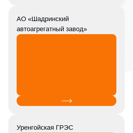
ООО ЛУКОЙЛ
Ставролен
ТОО «Павлодарский
нефтехимический
завод»