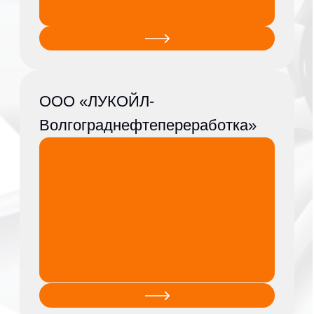
автоагрегатный завод»
Уренгойская ГРЭС