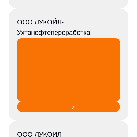
ОАО Омский каучук
ООО Сибур Тольятти