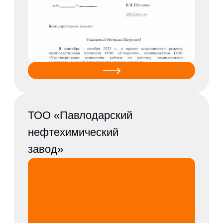
ООО ЛУКОЙЛ-
Ставропольэнерго
ПАО