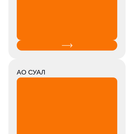
ООО Ярославский
технический углерод
ПАО АНК Башнефть