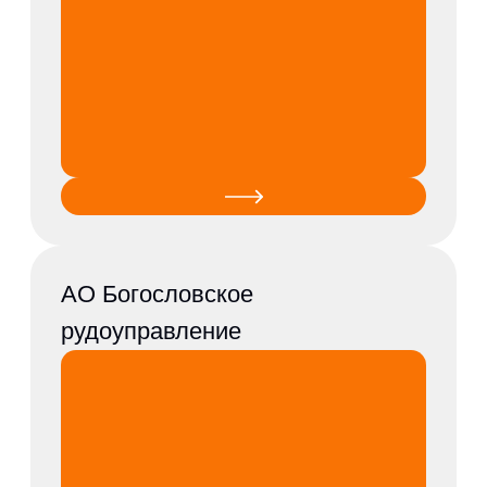
АО СУАЛ
ОАО
Горнозаводскцемент