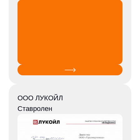
ПАО Дорогобуж
Уфимская ТЭЦ-2,
филиал ООО "БГК"