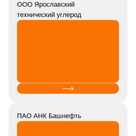
О нас
Проекты
Услуги
Вакансии
Видео
Новости
Партнерство
Контакты
ООО «Уралэнергомаш» 454080, г. Челябинск
ул.Энгельса 44 д, оф. 502
Почтовый адрес:454080, г. Челябинск,
а/я 12725
info@uem.su