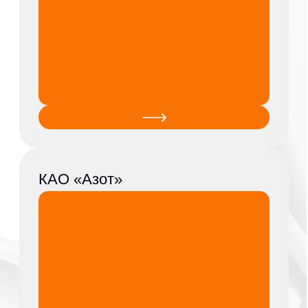
ООО «ЛУКОЙЛ-
Волгограднефтепереработка»
АО «Шадринский