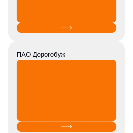
Орскнефтеоргсинтез
АО Богословское
рудоуправление