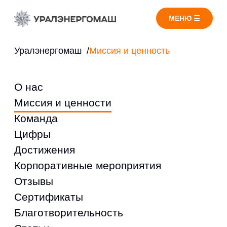
МЕНЮ ☰
Уралэнергомаш
/
Миссия и ценность
О нас
Миссия и ценности
Команда
Цифры
Достижения
Корпоративные мероприятия
Отзывы
Сертификаты
Благотворительность
Статьи