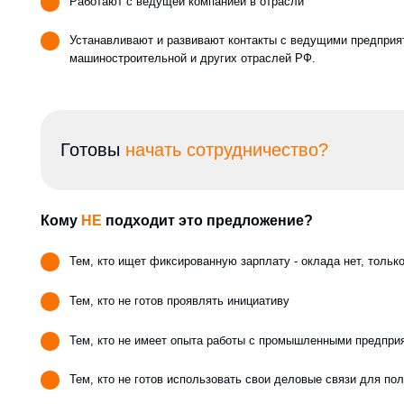
Кому
НЕ
подходит это предложение?
Тем, кто ищет фиксированную зарплату - оклада нет, только процен
Тем, кто не готов проявлять инициативу
Тем, кто не имеет опыта работы с промышленными предприятиями и
Тем, кто не готов использовать свои деловые связи для получения 
Это предложение для состоявшихся людей, у кот
стабильный доход
Это возможность получать дополнительный дохо
О нас
Видео
ООО «Уралэнергомаш» 45408
Проекты
Новости
Челябинск ул.Энгельса 44 д,
Услуги
Партнерство
Почтовый адрес:454080, г.