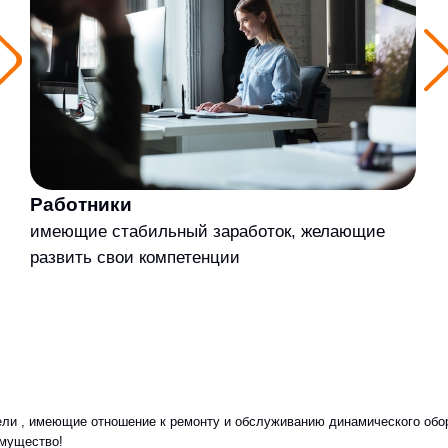
ботники
Специал
еющие стабильный заработок, желающие
понимающи
звить свои компетенции
оборудован
турбокомпр
еющие отношение к ремонту и обслуживанию динамического оборудования (паров
о!
уживанию
егионе или на предприятиях, где у вас есть контакт.
нс на успешное сотрудничество.