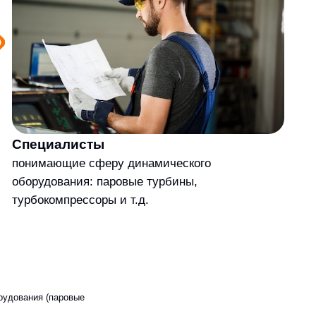
исты
е сферу динамического
ия: паровые турбины,
ессоры и т.д.
ые