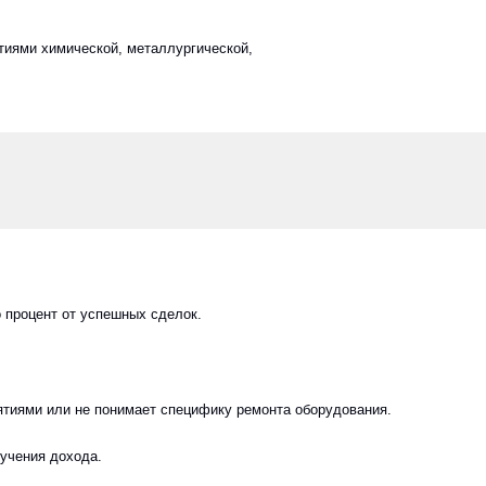
т от успешных сделок.
ли не понимает специфику ремонта оборудования.
дохода.
орых уже есть основная деятельность и
д за счет профессионального опыта
0, г.
+7 (351) 210-00-40 (секретарь)
 оф. 502
+7 (351) 210-00-41
+7 (351) 210-00-42