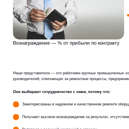
во
Наши представители — это работники крупных промышленных холдингов, 
руководителей, отвечающих за ремонтные процессы, предприниматели, п
Они выбирают сотрудничество с нами, потому что:
Заинтересованы в надежном и качественном ремонте оборудования 
Получают высокое вознаграждение за результат, отсутствие коммер
Работают с ведущей компанией в отрасли
Устанавливают и развивают контакты с ведущими предприятиями хи
машиностроительной и других отраслей РФ.
Готовы
начать сотрудничество?