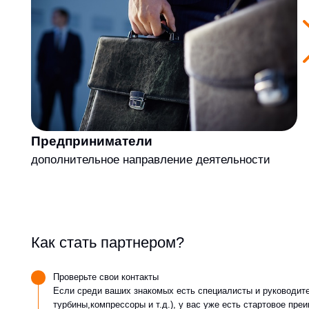
Предприниматели
Ра
дополнительное направление деятельности
им
ра
Как стать партнером?
Проверьте свои контакты
Если среди ваших знакомых есть специалисты и руководители , им
турбины,компрессоры и т.д.), у вас уже есть стартовое преимуществ
Поинтересуйтесь у потенциальных заказчиков об их планах по обсл
динамического оборудования
Интересуйтесь предстоящими ремонтными работами в вашем городе, р
Чем больше вы знаете о потребностях заказчиков, тем выше ваш ша