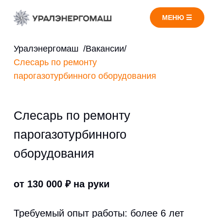
МЕНЮ ☰
Уралэнергомаш
/
Вакансии
/
Слесарь по ремонту
парогазотурбинного оборудования
Слесарь по ремонту
парогазотурбинного
оборудования
от 130 000 ₽ на руки
Требуемый опыт работы: более 6 лет
Проектная работа/разовое задание,
полный день
Возможно временное оформление:
договор услуг, подряда, ГПХ,
самозанятые, ИП