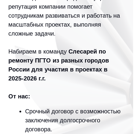
Срочный договор с возможностью
заключения долгосрочного
договора.
Стабильная оплата труда.
Оплата проезда, проживания,
СИЗ, суточные (850р).
От Вас:
Опыт работы по ремонту
парогазотурбинного
оборудования.
Соблюдение трудовой
дисциплины во время работы на
объекте.
Ключевые навыки
система автоматического
регулирования
чтение технической документации
чтение чертежей