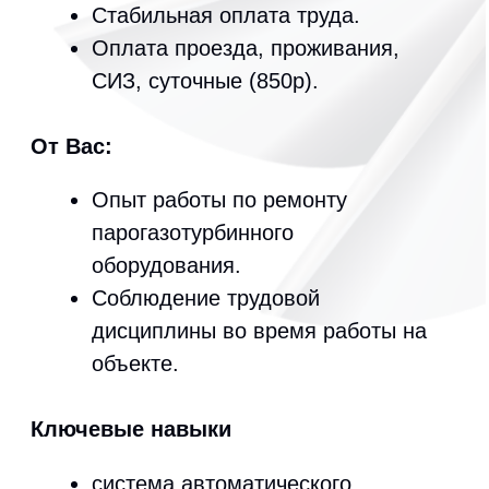
система защиты паровых турбин
Звоните в Отдел персонала с 8:00 до
15:00 по МСК
+7 351 210 38 89
+7 351 210 00 84
Заинтересовала вакансия?
Откликнитесь по кнопки ниже.
Отправить Резюме
О нас
Проекты
Услуги
Вакансии