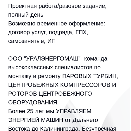
ООО "УРАЛЭНЕРГОМАШ"- команда
высококлассных специалистов по
монтажу и ремонту ПАРОВЫХ ТУРБИН,
ЦЕНТРОБЕЖНЫХ КОМПРЕССОРОВ И
РОТОРОВ ЦЕНТРОБЕЖНОГО
ОБОРУДОВАНИЯ.
Более 25 лет мы УПРАВЛЯЕМ
ЭНЕРГИЕЙ МАШИН от Дальнего
Востока до Калининграда. Безупречная
репутация компании помогает
сотрудникам развиваться и работать на
масштабных проектах, выполняя
сложные задачи.
Набираем в команду
Слесарей по
ремонту ПГТО из разных городов
России для участия в проектах в
2025-2026 г.г.
От нас: