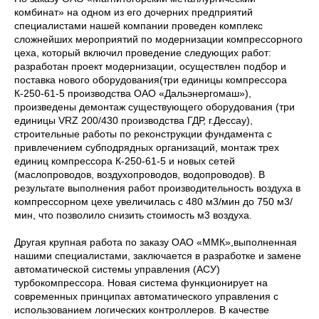
комбинат» на одном из его дочерних предприятий
специалистами нашей компании проведен комплекс
сложнейших мероприятий по модернизации компрессорного
цеха, который включил проведение следующих работ:
разработан проект модернизации, осуществлен подбор и
поставка нового оборудования(три единицы компрессора
К-250-61-5 производства ОАО «Дальэнергомаш»),
произведены демонтаж существующего оборудования (три
единицы VRZ 200/430 производства ГДР, г.Дессау),
строительные работы по реконструкции фундамента с
привлечением субподрядных организаций, монтаж трех
единиц компрессора К-250-61-5 и новых сетей
(маслопроводов, воздухопроводов, водопроводов). В
результате выполнения работ производительность воздуха в
компрессорном цехе увеличилась с 480 м3/мин до 750 м3/
мин, что позволило снизить стоимость м3 воздуха.
Другая крупная работа по заказу ОАО «ММК»,выполненная
нашими специалистами, заключается в разработке и замене
автоматической системы управления (АСУ)
турбокомпрессора. Новая система функционирует на
современных принципах автоматического управления с
использованием логических контроллеров. В качестве