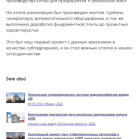
производства Китай для предприятия «Губахинский кокс».
На этапе реализации был произведен монтаж турбины,
генератора, вспомогательного оборудование, а так же
выполнена доработка фундаментной плиты до проектных
характеристик.
Это был наш первый проект с данным заказчиком в
качестве субподрядчика, и он стал важным этапом в нашем
сотрудничестве.
See also
Техническое перевооружение системы воздухоснабжения завода
235
ФГУП «ПО «Маяк», 2021
Комплексная диагностика двух импортных компрессоров модели
4VRZ
Цементный завод Липецкой области, 2024
Капитальный ремонт двух турбопланетарных редукторов и
текущий ремонт компрессора 4VRM немецкого производства